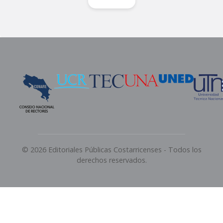
© 2026 Editoriales Públicas Costarricenses - Todos los
derechos reservados.